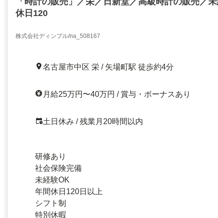
「時計の販売」／栄／日新堂／高級時計の販売／未
休日120
株式会社ディンプル/na_508167
名古屋市中区 栄 / 矢場町駅 徒歩約4分
月給25万円〜40万円 / 賞与・ボーナスあり
土日休み / 残業月20時間以内
研修あり
社会保険完備
未経験OK
年間休日120日以上
シフト制
特別休暇