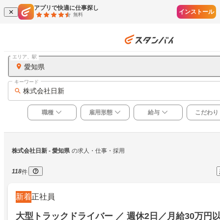
アプリで快適に仕事探し
インストール
無料
エリア、駅
愛知県
キーワード
株式会社日新
職種
雇用形態
給与
こだわり
株式会社日新
 - 愛知県
の求人・仕事・採用
118
件
新着
正社員
大型トラックドライバー ／ 週休2日／月給30万円