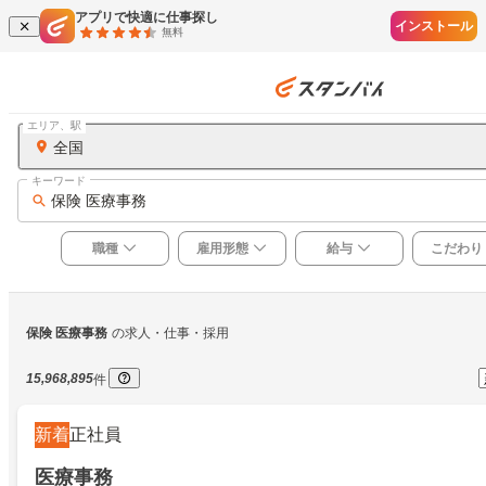
アプリで快適に仕事探し
インストール
無料
エリア、駅
全国
キーワード
保険 医療事務
職種
雇用形態
給与
こだわり
保険 医療事務
の求人・仕事・採用
15,968,895
件
新着
正社員
医療事務