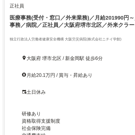
正社員
医療事務(受付・窓口／外来業務)／月給201990円
事務／病院／正社員／大阪府堺市北区／外来クラー
／外来算定／医療事務・メディカルクラークをお持
サポート体制で安心スタート
独立行政法人労働者健康安全機構 大阪労災病院(株式会社ニチイ学館)
大阪府 堺市北区 / 新金岡駅 徒歩6分
月給20.1万円 / 賞与・昇給あり
土日休み
研修あり
資格取得支援制度
社会保険完備