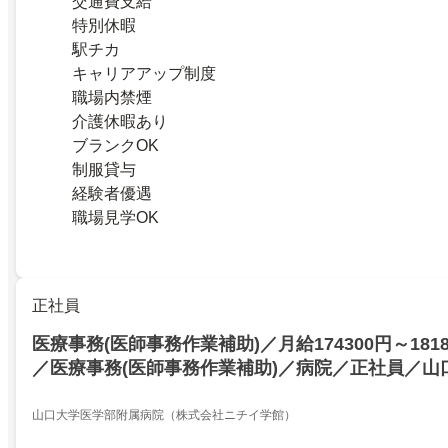
交通費支給
特別休暇
駅チカ
キャリアアップ制度
職場内禁煙
介護休暇あり
ブランクOK
制服貸与
経験者優遇
職場見学OK
正社員
医療事務(医師事務作業補助)／月給174300円～181
／医療事務(医師事務作業補助)／病院／正社員／山
療事務・メディカルクラークをお持ちの方／万全の
安心スタート
山口大学医学部附属病院（株式会社ニチイ学館）