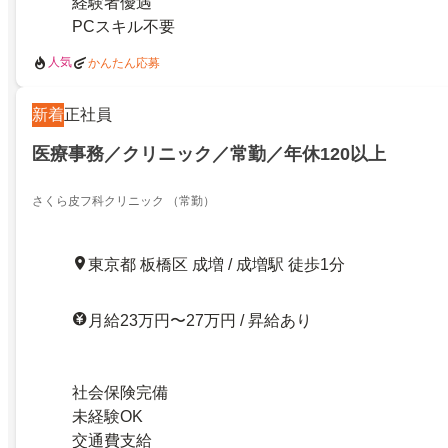
経験者優遇
PCスキル不要
人気
かんたん応募
新着
正社員
医療事務／クリニック／常勤／年休120以上
さくら皮フ科クリニック （常勤）
東京都 板橋区 成増 / 成増駅 徒歩1分
月給23万円〜27万円 / 昇給あり
社会保険完備
未経験OK
交通費支給