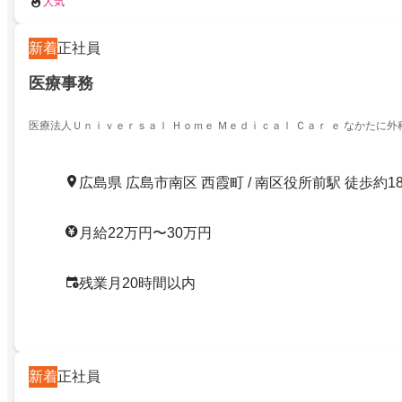
人気
新着
正社員
医療事務
医療法人Ｕｎｉｖｅｒｓａｌ Ｈｏｍｅ Ｍｅｄｉｃａｌ Ｃａｒ ｅ なかたに
広島県 広島市南区 西霞町 / 南区役所前駅 徒歩約1
月給22万円〜30万円
残業月20時間以内
新着
正社員