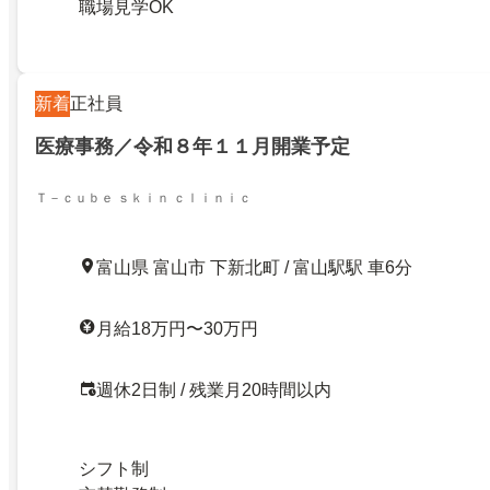
職場見学OK
新着
正社員
医療事務／令和８年１１月開業予定
Ｔ－ｃｕｂｅ ｓｋｉｎ ｃｌｉｎｉｃ
富山県 富山市 下新北町 / 富山駅駅 車6分
月給18万円〜30万円
週休2日制 / 残業月20時間以内
シフト制