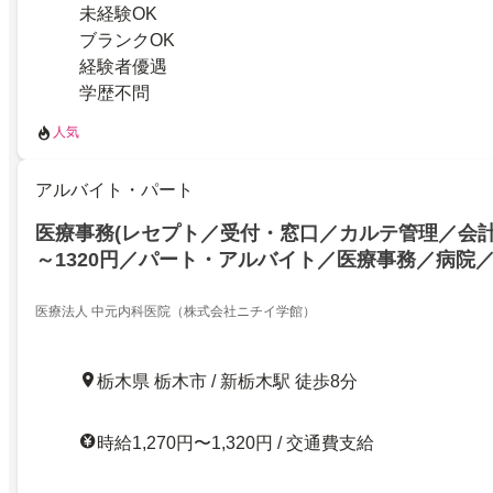
未経験OK
ブランクOK
経験者優遇
学歴不問
人気
アルバイト・パート
医療事務(レセプト／受付・窓口／カルテ管理／会計)
～1320円／パート・アルバイト／医療事務／病院
イト／栃木県栃木市／レセプト／会計／受付・窓口
外来算定／医療事務・メディカルクラークをお持ち
医療法人 中元内科医院（株式会社ニチイ学館）
ポート体制で安心スタート
栃木県 栃木市 / 新栃木駅 徒歩8分
時給1,270円〜1,320円 / 交通費支給