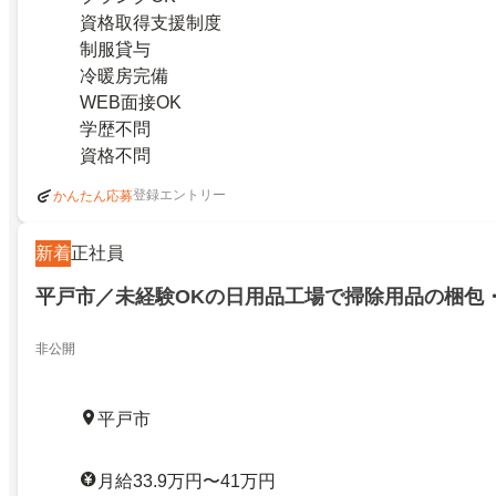
資格取得支援制度
制服貸与
冷暖房完備
WEB面接OK
学歴不問
資格不問
登録エントリー
かんたん応募
新着
正社員
平戸市／未経験OKの日用品工場で掃除用品の梱包
非公開
平戸市
月給33.9万円〜41万円