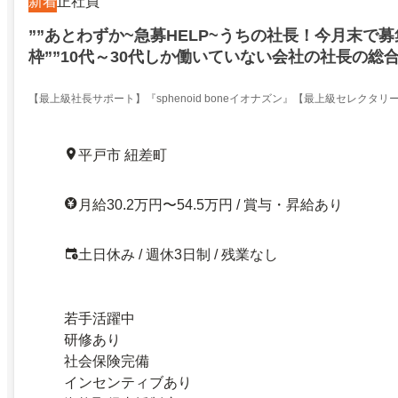
新着
正社員
””あとわずか~急募HELP~うちの社長！今月末で
枠””10代～30代しか働いていない会社の社長の総
るお仕事～～社長の最上級の秘書～～（未経験の方
IONSP３
【最上級社長サポート】『sphenoid boneイオナズン』【最上級セレクタ
平戸市 紐差町
月給30.2万円〜54.5万円 / 賞与・昇給あり
土日休み / 週休3日制 / 残業なし
若手活躍中
研修あり
社会保険完備
インセンティブあり