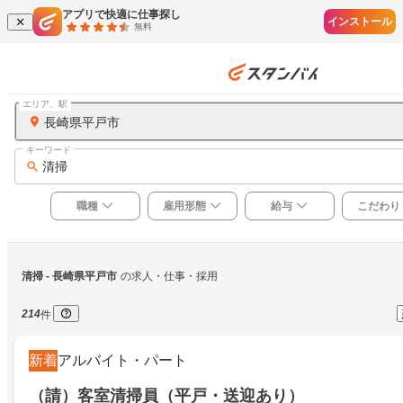
アプリで快適に仕事探し
インストール
無料
エリア、駅
長崎県平戸市
キーワード
清掃
職種
雇用形態
給与
こだわり
清掃
 - 長崎県平戸市
の求人・仕事・採用
214
件
新着
アルバイト・パート
（請）客室清掃員（平戸・送迎あり）