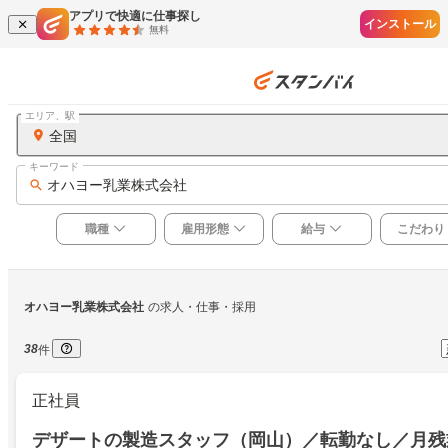
アプリで快適に仕事探し
インストール
無料
エリア、駅
全国
キーワード
オハヨー乳業株式会社
職種
雇用形態
給与
こだわり
オハヨー乳業株式会社
の求人・仕事・採用
38
件
正社員
デザートの製造スタッフ（岡山）／転勤なし／月残