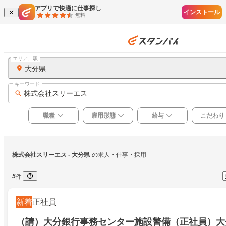
アプリで快適に仕事探し
インストール
無料
エリア、駅
大分県
キーワード
株式会社スリーエス
職種
雇用形態
給与
こだわり
株式会社スリーエス
 - 大分県
の求人・仕事・採用
5
件
新着
正社員
（請）大分銀行事務センター施設警備（正社員）大