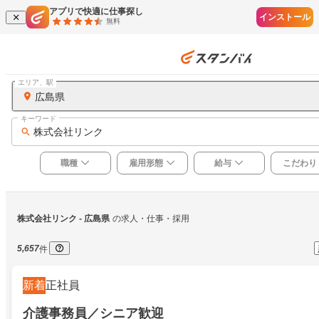
アプリで快適に仕事探し
インストール
無料
エリア、駅
広島県
キーワード
株式会社リンク
職種
雇用形態
給与
こだわり
株式会社リンク
 - 広島県
の求人・仕事・採用
5,657
件
新着
正社員
介護事務員／シニア歓迎