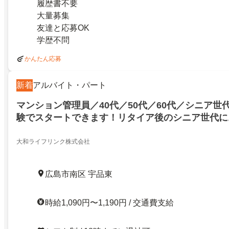
履歴書不要
大量募集
友達と応募OK
学歴不問
かんたん応募
新着
アルバイト・パート
マンション管理員／40代／50代／60代／シニア世
験でスタートできます！リタイア後のシニア世代に
です！／40代／50代／60代／シニア世代活躍中！
トできます！リタイア後のシニア世代におすすめの
大和ライフリンク株式会社
26730103
広島市南区 宇品東
時給1,090円〜1,190円 / 交通費支給