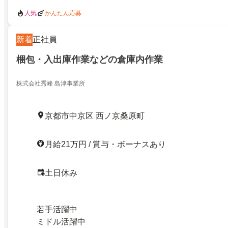
人気
かんたん応募
新着
正社員
梱包・入出庫作業などの倉庫内作業
株式会社秀峰 島津事業所
京都市中京区 西ノ京桑原町
月給21万円 / 賞与・ボーナスあり
土日休み
若手活躍中
ミドル活躍中