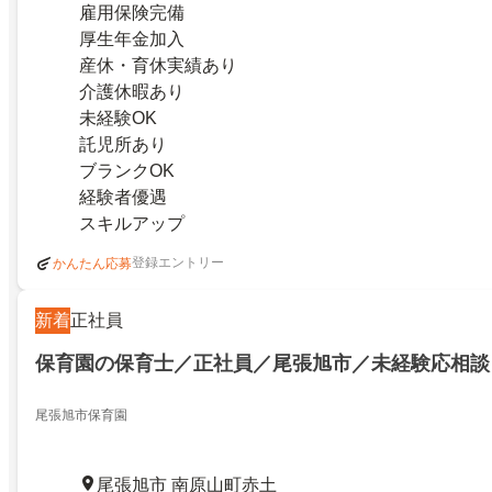
雇用保険完備
厚生年金加入
産休・育休実績あり
介護休暇あり
未経験OK
託児所あり
ブランクOK
経験者優遇
スキルアップ
登録エントリー
かんたん応募
新着
正社員
保育園の保育士／正社員／尾張旭市／未経験応相談
尾張旭市保育園
尾張旭市 南原山町赤土