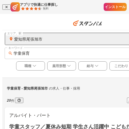
アプリで快適に仕事探し
インストール
無料
エリア、駅
愛知県尾張旭市
キーワード
学童保育
職種
雇用形態
給与
こだわり
学童保育
 - 愛知県尾張旭市
の求人・仕事・採用
20
件
アルバイト・パート
学童スタッフ／夏休み短期 学生さん活躍中 こども