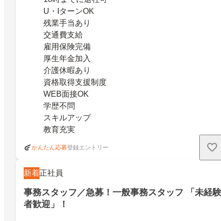
U・IターンOK
残業手当あり
交通費支給
雇用保険完備
厚生年金加入
介護休暇あり
資格取得支援制度
WEB面接OK
学歴不問
スキルアップ
教育充実
登録エントリー
かんたん応募
新着
正社員
事務スタッフ／急募！一般事務スタッフ 「未経
者歓迎」！