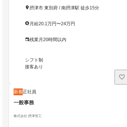
摂津市 東別府 / 南摂津駅 徒歩15分
月給20.1万円〜24万円
残業月20時間以内
シフト制
接客あり
新着
正社員
一般事務
株式会社 摂津管工