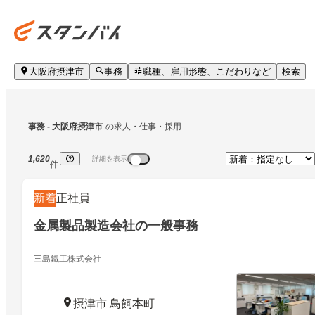
大阪府摂津市
事務
職種、雇用形態、こだわりなど
検索
事務
 - 大阪府摂津市
の求人・仕事・採用
1,620
詳細を表示
件
新着
正社員
金属製品製造会社の一般事務
三島鐵工株式会社
摂津市 鳥飼本町