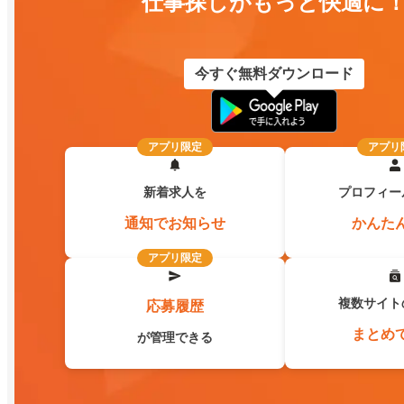
仕事探しがもっと快適に
今すぐ無料ダウンロード
アプリ限定
アプリ
新着求人を
プロフィー
通知でお知らせ
かんた
アプリ限定
複数サイト
応募履歴
まとめ
が管理できる