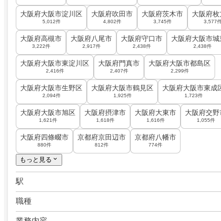
大阪府大阪市淀川区
大阪府吹田市
大阪府茨木市
大阪府枚
5,012件
4,802件
3,745件
3,577
大阪府高槻市
大阪府八尾市
大阪府守口市
大阪府大阪市城
3,222件
2,917件
2,438件
2,438件
大阪府大阪市東淀川区
大阪府門真市
大阪府大阪市都島区
2,416件
2,407件
2,299件
大阪府大阪市生野区
大阪府大阪市鶴見区
大阪府大阪市東成
2,094件
1,925件
1,723件
大阪府大阪市旭区
大阪府摂津市
大阪府大東市
大阪府交野
1,621件
1,618件
1,616件
1,055件
大阪府四條畷市
京都府京田辺市
京都府八幡市
880件
812件
774件
もっと見る
駅
職種
業務内容