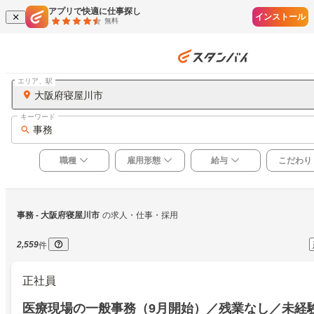
アプリで快適に仕事探し
インストール
無料
エリア、駅
大阪府寝屋川市
キーワード
事務
職種
雇用形態
給与
こだわり
事務
 - 大阪府寝屋川市
の求人・仕事・採用
2,559
件
正社員
医療現場の一般事務（9月開始）／残業なし／未経