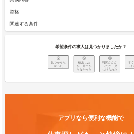
資格
関連する条件
希望条件の求人は見つかりましたか？
見つからな
検索した
時間がかか
すぐ
かった
が、見つか
ったが、見
け
らなかった
つけられた
アプリなら便利な機能で