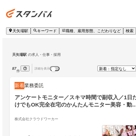
天矢場駅
キーワード
職種、雇用形態、こだわりなど
検索
天矢場駅
の求人・仕事・採用
87
詳細を表示
件
新着
業務委託
アンケートモニター／スキマ時間で副収入／1日
けでもOK完全在宅のかんたんモニター美容・動
チェックのお仕事年齢不問・未経験・Wワーク
OK(2518)／芳賀郡茂木町北高岡／18111448
株式会社クラウドワーカー