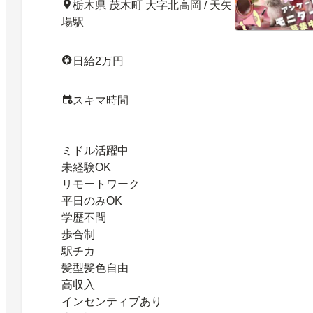
栃木県 茂木町 大字北高岡 / 天矢
場駅
日給2万円
スキマ時間
ミドル活躍中
未経験OK
リモートワーク
平日のみOK
学歴不問
歩合制
駅チカ
髪型髪色自由
高収入
インセンティブあり