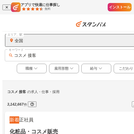
アプリで快適に仕事探し
インストール
無料
エリア、駅
全国
キーワード
コスメ 接客
職種
雇用形態
給与
こだわり
コスメ 接客
の求人・仕事・採用
3,142,667
件
新着
正社員
化粧品・コスメ販売