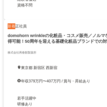
資格不問
新着
正社員
domohorn wrinkleの化粧品・コスメ販売／ノ
得可能！50周年を迎える基礎化粧品ブランドでの
ノルマなし！希望休取得可能！50周年を迎える基
での対面接客業務！／21499129
株式会社再春館製薬所
東京都 新宿区 西新宿
年収379万円〜407万円 / 賞与・昇給あり
若手活躍中
研修あり