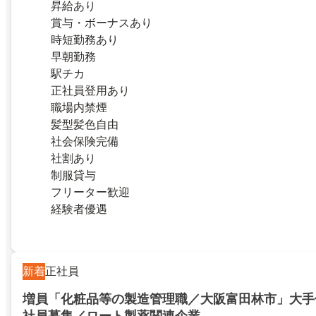
昇給あり
賞与・ボーナスあり
時短勤務あり
早朝勤務
駅チカ
正社員登用あり
職場内禁煙
髪型髪色自由
社会保険完備
社割あり
制服貸与
フリーター歓迎
経験者優遇
新着
正社員
増員「化粧品等の製造管理職／大阪富田林市」大手
社員募集／ロート製薬関連企業