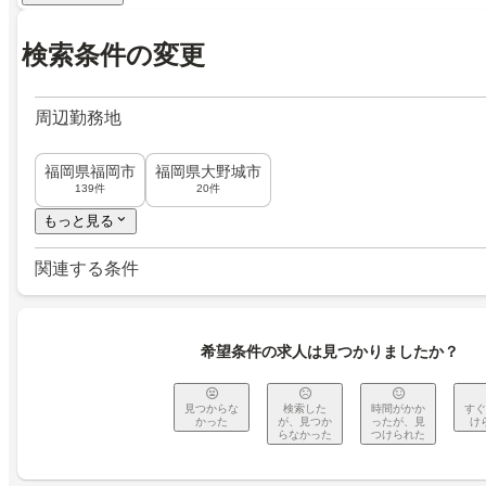
検索条件の変更
周辺勤務地
福岡県福岡市
福岡県大野城市
139件
20件
もっと見る
関連する条件
希望条件の求人は見つかりましたか？
見つからな
検索した
時間がかか
すぐ
かった
が、見つか
ったが、見
け
らなかった
つけられた