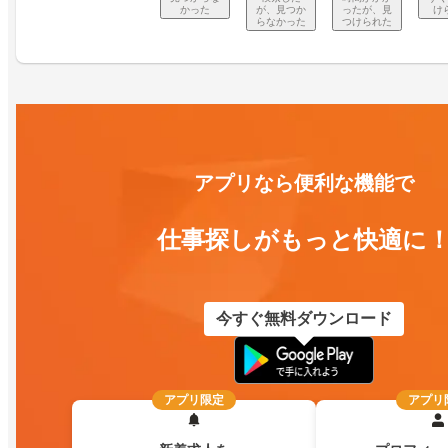
かった
が、見つか
ったが、見
け
らなかった
つけられた
アプリなら便利な機能で
仕事探しがもっと快適に
今すぐ無料ダウンロード
アプリ限定
アプリ