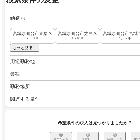
勤務地
宮城県仙台市青葉区
宮城県仙台市太白区
宮城県仙台市宮城
2,801件
1,910件
1,859件
もっと見る
周辺勤務地
業種
勤務場所
関連する条件
希望条件の求人は見つかりましたか？
見つからな
検索した
時間がかか
すぐ