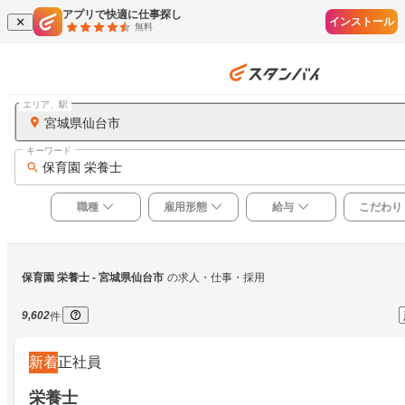
アプリで快適に仕事探し
インストール
無料
エリア、駅
宮城県仙台市
キーワード
保育園 栄養士
職種
雇用形態
給与
こだわり
保育園 栄養士
 - 宮城県仙台市
の求人・仕事・採用
9,602
件
新着
正社員
栄養士