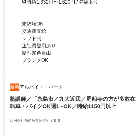
時給1,332円〜1,620円 / 昇給あり
未経験OK
交通費支給
シフト制
正社員登用あり
髪型髪色自由
ブランクOK
新着
アルバイト・パート
塾講師／「糸島市／九大近辺／周船寺の方が多数在
転車・バイクOK週1∼OK／時給1150円以上
合同会社糸島教育研究所ＹＥＳ