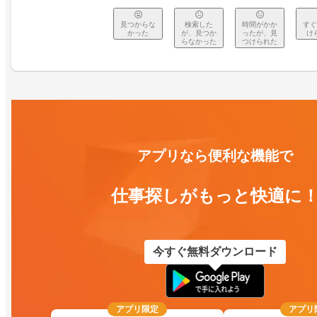
見つからな
検索した
時間がかか
すぐ
かった
が、見つか
ったが、見
け
らなかった
つけられた
アプリなら便利な機能で
仕事探しがもっと快適に
今すぐ無料ダウンロード
アプリ限定
アプリ