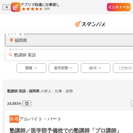
アプリで快適に仕事探し
インストール
無料
エリア、駅
福岡県
キーワード
塾講師 英語
職種
雇用形態
給与
こだわり
塾講師 英語
 - 福岡県
の求人・仕事・採用
14,583
件
新着
アルバイト・パート
塾講師／医学部予備校での塾講師「プロ講師」