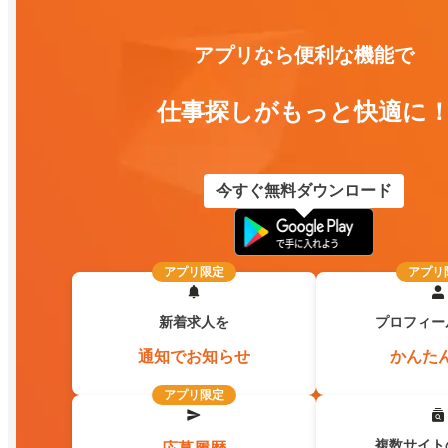
アプリなら便利な機能で
仕事探しがもっと快適に
今すぐ無料ダウンロード
アプリ限定
アプリ
新着求人を
プロフィー
通知でお知らせ
かんた
アプリ限定
複数サイト