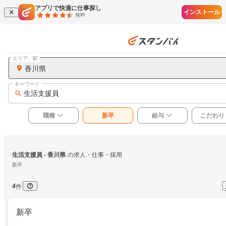
アプリで快適に仕事探し
インストール
無料
エリア、駅
香川県
キーワード
生活支援員
職種
新卒
給与
こだわり
生活支援員
 - 香川県
の求人・仕事・採用
新卒
4
件
新卒