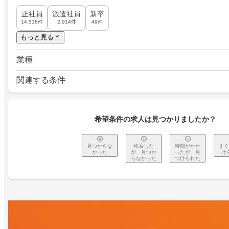
正社員
派遣社員
新卒
14,518件
2,914件
49件
もっと見る
業種
関連する条件
希望条件の求人は見つかりましたか？
見つからな
検索した
時間がかか
すぐ
かった
が、見つか
ったが、見
け
らなかった
つけられた