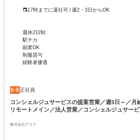
17時までに退社可 / 週2・3日からOK
週休2日制
駅チカ
副業OK
制服貸与
経験者優遇
新着
正社員
コンシェルジュサービスの提案営業／週5日～／月給
リモートメイン／法人営業／コンシェルジュサービ
場未経験歓迎！関西～九州・沖縄エリアに出張も新
したい方歓迎！
株式会社アスク