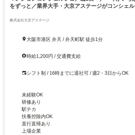
をずっと／業界大手・大京アステージがコンシェル
／週3日（土日火）勤務OK／マンションの受付の
ＯＫ
株式会社大京アステージ
大阪市港区 弁天 / 弁天町駅 徒歩1分
時給1,200円 / 交通費支給
シフト制 / 16時までに退社可 / 週2・3日からOK
未経験OK
研修あり
駅チカ
扶養控除内OK
直行直帰あり
上場企業