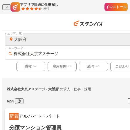
アプリで快適に仕事探し
インストール
無料
エリア、駅
大阪府
キーワード
株式会社大京アステージ
職種
雇用形態
給与
こだわり
株式会社大京アステージ
 - 大阪府
の求人・仕事・採用
62
件
新着
アルバイト・パート
分譲マンション管理員