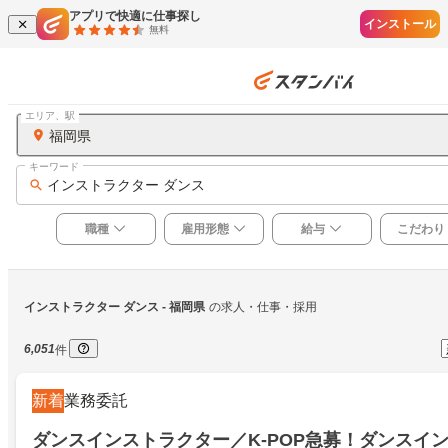
アプリで快適に仕事探し
インストール
無料
エリア、駅
福岡県
キーワード
インストラクター ダンス
職種
雇用形態
給与
こだわり
インストラクター ダンス
 - 福岡県
の求人・仕事・採用
6,051
件
新着
業務委託
ダンスインストラクター／K-POP急募！ダンスイ