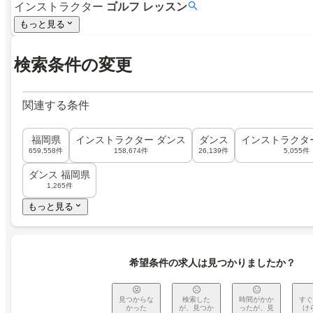
インストラクター
ゴルフ
レッスン
もっと見る
検索条件の変更
関連する条件
福岡県
インストラクター ダンス
ダンス
インストラクタ
659,558件
158,674件
26,139件
5,055件
ダンス 福岡県
1,265件
もっと見る
希望条件の求人は見つかりましたか？
見つからな
検索した
時間がかか
すぐ
かった
が、見つか
ったが、見
け