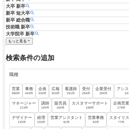
大卒
新卒
新卒
短大卒
新卒
総合職
技術職
新卒
大学院卒
新卒
もっと見る
検索条件の追加
職種
営業
事務
企画
広報
看護師
受付
企業受付
アシス
998件
443件
334件
303件
291件
284件
284件
24
マネージャー
講師
販売員
カスタマーサポート
企画営
213件
195件
194件
188件
179件
デザイナー
経理
営業アシスタント
営業事務
スタイリ
135件
100件
91件
82件
77件