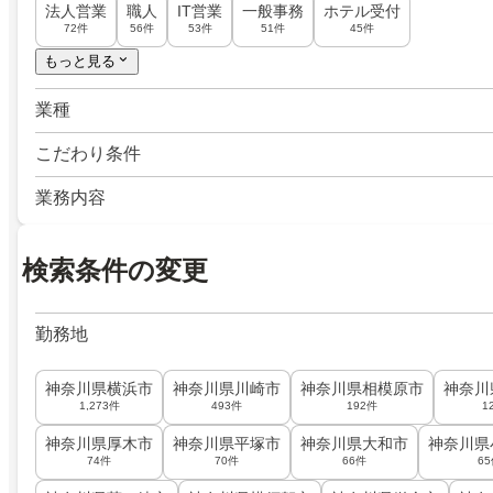
法人営業
職人
IT営業
一般事務
ホテル受付
72件
56件
53件
51件
45件
もっと見る
業種
こだわり条件
業務内容
検索条件の変更
勤務地
神奈川県横浜市
神奈川県川崎市
神奈川県相模原市
神奈川
1,273件
493件
192件
1
神奈川県厚木市
神奈川県平塚市
神奈川県大和市
神奈川県
74件
70件
66件
6