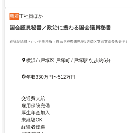
新着
正社員ほか
国会議員秘書／政治に携わる国会議員秘書
衆議院議員さかい学事務所（自民党神奈川県第5選挙区支部支部長坂井学）
横浜市戸塚区 戸塚町 / 戸塚駅 徒歩約6分
年収330万円〜512万円
交通費支給
雇用保険完備
厚生年金加入
未経験OK
経験者優遇