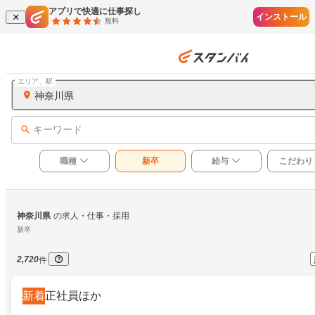
アプリで快適に仕事探し
インストール
無料
エリア、駅
神奈川県
キーワード
職種
新卒
給与
こだわり
神奈川県
の求人・仕事・採用
新卒
2,720
件
新着
正社員ほか