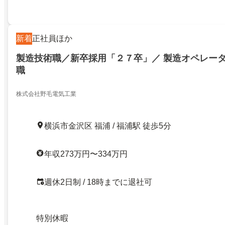
新着
正社員ほか
製造技術職／新卒採用「２７卒」／ 製造オペレー
職
株式会社野毛電気工業
横浜市金沢区 福浦 / 福浦駅 徒歩5分
年収273万円〜334万円
週休2日制 / 18時までに退社可
特別休暇