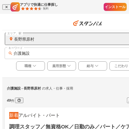
アプリで快適に仕事探し
インストール
無料
エリア、駅
長野県原村
キーワード
介護施設
職種
雇用形態
給与
こだわり
介護施設
 - 長野県原村
の求人・仕事・採用
49
件
新着
アルバイト・パート
調理スタッフ／無資格OK／日勤のみ／パート／ケ