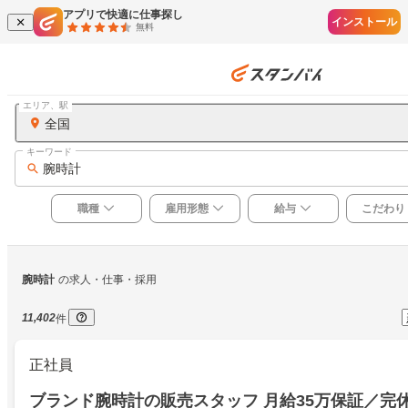
アプリで快適に仕事探し
インストール
無料
エリア、駅
全国
キーワード
腕時計
職種
雇用形態
給与
こだわり
腕時計
の求人・仕事・採用
11,402
件
正社員
ブランド腕時計の販売スタッフ 月給35万保証／完休