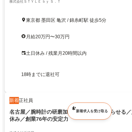
株式会社ＳＴＹＬＥ ｂｙ Ｓ．Ｔ
東京都 墨田区 亀沢 / 錦糸町駅 徒歩5分
月給20万円〜30万円
土日休み / 残業月20時間以内
18時までに退社可
新着
正社員
名古屋／腕時計の研磨加工職高級時計を蘇らせる／
新着求人を受け取る
休み／創業76年の安定力