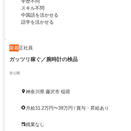
学歴不問
スキル不問
中国語を活かせる
語学を活かせる
新着
正社員
ガッツリ稼ぐ／腕時計の検品
非公開
神奈川県 藤沢市 稲荷
月給31.2万円〜39万円 / 賞与・昇給あり
残業なし