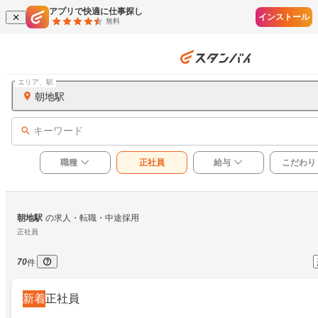
アプリで快適に仕事探し
インストール
無料
エリア、駅
朝地駅
キーワード
職種
正社員
給与
こだわり
朝地駅
の求人・転職・中途採用
正社員
70
件
新着
正社員