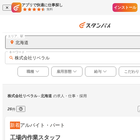
アプリで快適に仕事探し
インストール
無料
エリア、駅
北海道
キーワード
株式会社リベラル
職種
雇用形態
給与
こだわり
株式会社リベラル
 - 北海道
の求人・仕事・採用
26
件
新着
アルバイト・パート
工場内作業スタッフ