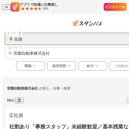
アプリで快適に仕事探し
インストール
無料
エリア、駅
全国
キーワード
宮園自動車株式会社
職種
雇用形態
給与
こだわり
宮園自動車株式会社
の求人・仕事・採用
59
件
正社員
社割あり「事務スタッフ」未経験歓迎／基本残業な