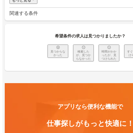
もっと見る
関連する条件
希望条件の求人は見つかりましたか？
見つからな
検索した
時間がかか
すぐ
かった
が、見つか
ったが、見
け
らなかった
つけられた
アプリなら便利な機能で
仕事探しがもっと快適に