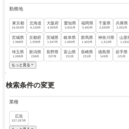
勤務地
東京都
北海道
大阪府
愛知県
福岡県
千葉県
兵庫県
19,003件
6,126件
4,905件
3,931件
3,492件
2,635件
2,001件
宮城県
京都府
茨城県
岐阜県
群馬県
神奈川県
山形
1,588件
1,559件
1,547件
1,460件
1,402件
1,313件
1,19
埼玉県
新潟県
長野県
富山県
長崎県
徳島県
岩手県
1,008件
236件
207件
151件
151件
143件
121件
もっと見る
検索条件の変更
業種
広告
227,337件