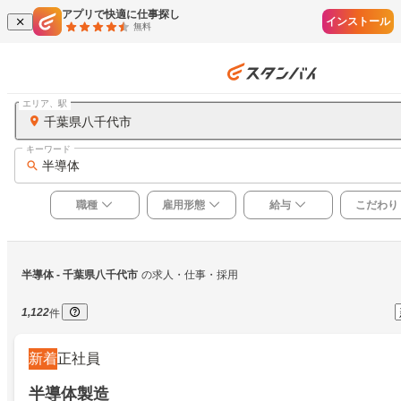
アプリで快適に仕事探し
インストール
無料
エリア、駅
千葉県八千代市
キーワード
半導体
職種
雇用形態
給与
こだわり
半導体
 - 千葉県八千代市
の求人・仕事・採用
1,122
件
新着
正社員
半導体製造