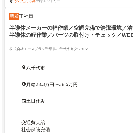
登録エントリー
かんたん応募
新着
正社員
半導体メーカーの軽作業／空調完備で清潔環境／清
半導体の軽作業／パーツの取付け・チェック／WEB
環境で進める半導体の軽作業／パーツの取付け・チ
面接OK／27469073
株式会社エースプラン千葉県八千代市セクション
八千代市
月給28.3万円〜38.5万円
土日休み
交通費支給
社会保険完備