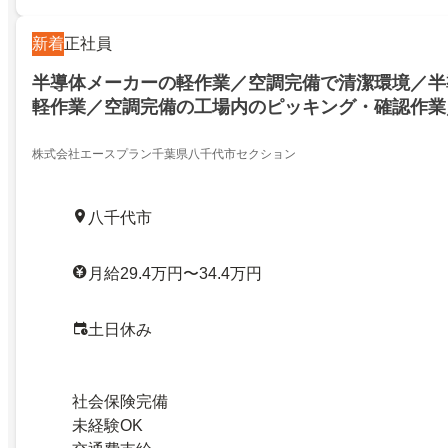
新着
正社員
半導体メーカーの軽作業／空調完備で清潔環境／半
軽作業／空調完備の工場内のピッキング・確認作業
給／半導体部品を扱う軽作業／空調完備の工場内の
認作業／高収入・高月給／27468264
株式会社エースプラン千葉県八千代市セクション
八千代市
月給29.4万円〜34.4万円
土日休み
社会保険完備
未経験OK