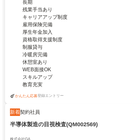
長期
残業手当あり
キャリアアップ制度
雇用保険完備
厚生年金加入
資格取得支援制度
制服貸与
冷暖房完備
休憩室あり
WEB面接OK
スキルアップ
教育充実
登録エントリー
かんたん応募
新着
契約社員
半導体製造の目視検査(QM002569)
株式会社GA