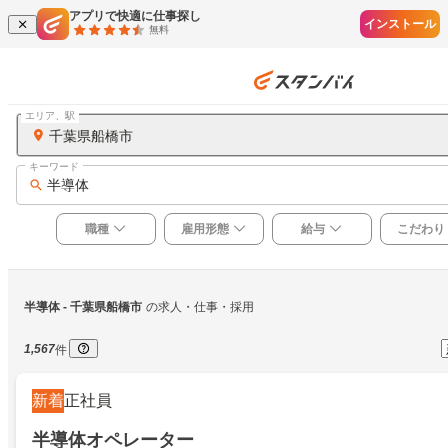
アプリで快適に仕事探し
インストール
無料
エリア、駅
千葉県船橋市
キーワード
半導体
職種
雇用形態
給与
こだわり
半導体
 - 千葉県船橋市
の求人・仕事・採用
1,567
件
新着
正社員
半導体オペレーター