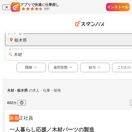
アプリで快適に仕事探し
インストール
無料
エリア、駅
栃木県
キーワード
木材
職種
雇用形態
給与
こだわり
木材
 - 栃木県
の求人・仕事・採用
602
件
新着
正社員
一人暮らし応援／木材パーツの製造