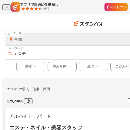
アプリで快適に仕事探し
インストール
無料
エリア、駅
全国
キーワード
エステ
職種
雇用形態
給与
こだわり
エステ
の求人・仕事・採用
179,748
件
アルバイト・パート
エステ・ネイル・美容スタッフ