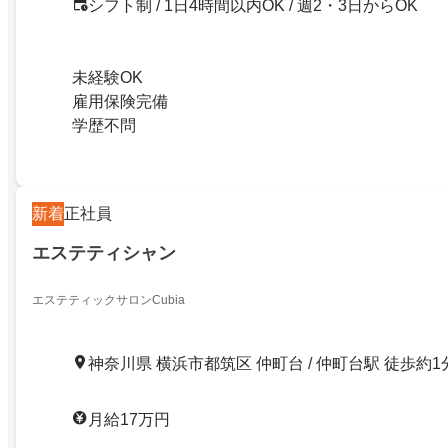
シフト制 / 1日4時間以内OK / 週2・3日からOK
未経験OK
雇用保険完備
学歴不問
新着
正社員
エステティシャン
エステティックサロンCubia
神奈川県 横浜市都筑区 仲町台 / 仲町台駅 徒歩約1
月給17万円