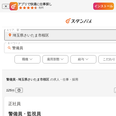
アプリで快適に仕事探し
インストール
無料
エリア、駅
埼玉県さいたま市桜区
キーワード
警備員
職種
雇用形態
給与
こだわり
警備員
 - 埼玉県さいたま市桜区
の求人・仕事・採用
125
件
正社員
警備員・監視員