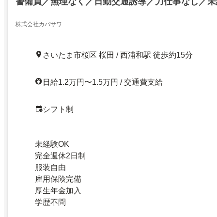
警備員／無理なく／日勤交通誘導／力仕事なし／未
株式会社カバサワ
さいたま市桜区 桜田 / 西浦和駅 徒歩約15分
日給1.2万円〜1.5万円 / 交通費支給
シフト制
未経験OK
完全週休2日制
服装自由
雇用保険完備
厚生年金加入
学歴不問