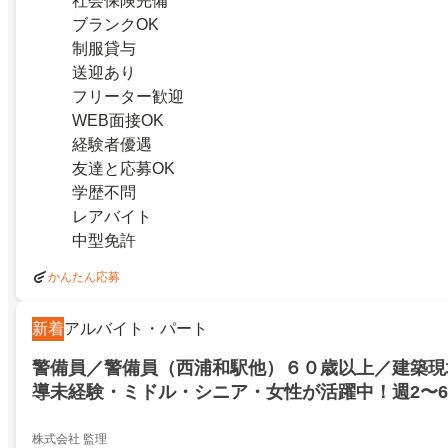
社会保険完備
ブランクOK
制服貸与
送迎あり
フリーター歓迎
WEB面接OK
経験者優遇
友達と応募OK
学歴不問
レアバイト
中型免許
かんたん応募
新着
アルバイト・パート
警備員／警備員（西浦和駅他）６０歳以上／建築現
導未経験・ミドル・シニア・女性が活躍中！週2〜
／パート・アルバイト／埼玉県さいたま市桜区
株式会社 監理