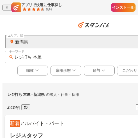
アプリで快適に仕事探し
インストール
無料
エリア、駅
新潟県
キーワード
レジ打ち 本屋
職種
雇用形態
給与
こだわり
レジ打ち 本屋
 - 新潟県
の求人・仕事・採用
2,424
件
新着
アルバイト・パート
レジスタッフ