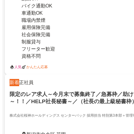
バイク通勤OK
車通勤OK
職場内禁煙
雇用保険完備
社会保険完備
制服貸与
フリーター歓迎
資格不問
人気
かんたん応募
新着
正社員
限定のレア求人～今月末で募集終了／急募枠／助け
～！！／HELP社長秘書～／（社長の最上級秘書枠
30代で目指せ１０００万円稼ぐ！社長秘書でぜひ
×OSNA業務
株式会社桜神ホールディングス センターバック 採用担当 特別第3本部＋管理