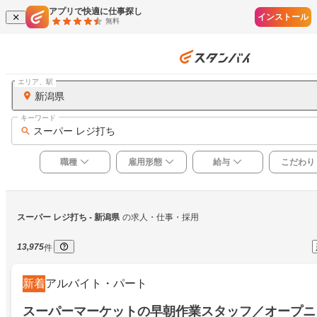
アプリで快適に仕事探し
インストール
無料
エリア、駅
新潟県
キーワード
スーパー レジ打ち
職種
雇用形態
給与
こだわり
スーパー レジ打ち
 - 新潟県
の求人・仕事・採用
13,975
件
新着
アルバイト・パート
スーパーマーケットの早朝作業スタッフ／オープニ