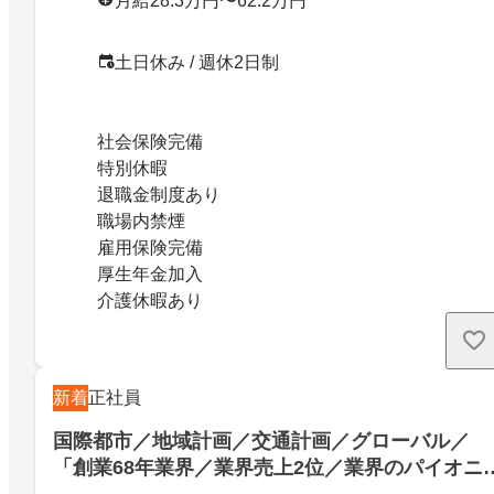
月給28.3万円〜62.2万円
土日休み / 週休2日制
社会保険完備
特別休暇
退職金制度あり
職場内禁煙
雇用保険完備
厚生年金加入
介護休暇あり
新着
正社員
国際都市／地域計画／交通計画／グローバル／
「創業68年業界／業界売上2位／業界のパイオニ