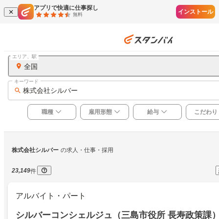
アプリで快適に仕事探し
インストール
無料
エリア、駅
全国
キーワード
株式会社シルバー
職種
雇用形態
給与
こだわり
株式会社シルバー
の求人・仕事・採用
23,149
件
アルバイト・パート
シルバーコンシェルジュ（三島市役所 長寿政策課