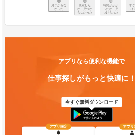
見つからな
検索した
時間がかか
すぐ
かった
が、見つか
ったが、見
け
らなかった
つけられた
アプリなら便利な機能で
仕事探しがもっと快適に
今すぐ無料ダウンロード
アプリ限定
アプリ