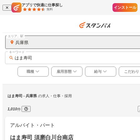
アプリで快適に仕事探し
インストール
無料
エリア、駅
兵庫県
キーワード
はま寿司
職種
雇用形態
給与
こだわり
はま寿司
 - 兵庫県
の求人・仕事・採用
1,010
件
アルバイト・パート
はま寿司 須磨白川台南店