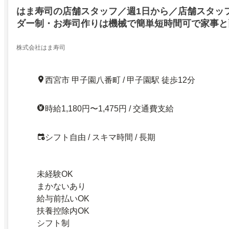
はま寿司の店舗スタッフ／週1日から／店舗スタッ
ダー制・お寿司作りは機械で簡単短時間可で家事と
得に食べられる食事補助＆系列飲食店で使える割引
書不要
株式会社はま寿司
西宮市 甲子園八番町 / 甲子園駅 徒歩12分
時給1,180円〜1,475円 / 交通費支給
シフト自由 / スキマ時間 / 長期
未経験OK
まかないあり
給与前払いOK
扶養控除内OK
シフト制