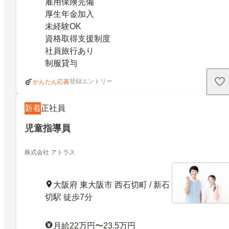
雇用保険完備
厚生年金加入
未経験OK
資格取得支援制度
社員旅行あり
制服貸与
登録エントリー
かんたん応募
新着
正社員
児童指導員
株式会社 アトラス
大阪府 東大阪市 西石切町 / 新石
切駅 徒歩7分
月給22万円〜23.5万円