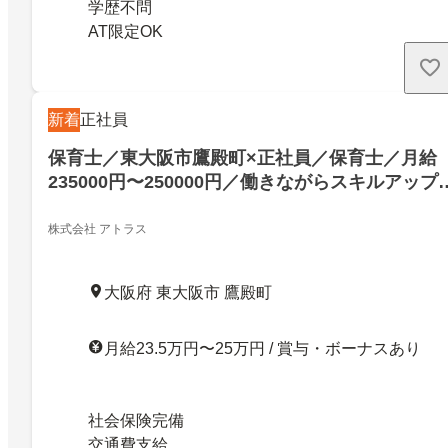
学歴不問
AT限定OK
新着
正社員
保育士／東大阪市鷹殿町×正社員／保育士／月給
235000円〜250000円／働きながらスキルアップ
「人の役に立ちたい」そんな方をお待ちしており
ます／東大阪市鷹殿町／27111123
株式会社 アトラス
大阪府 東大阪市 鷹殿町
月給23.5万円〜25万円 / 賞与・ボーナスあり
社会保険完備
交通費支給