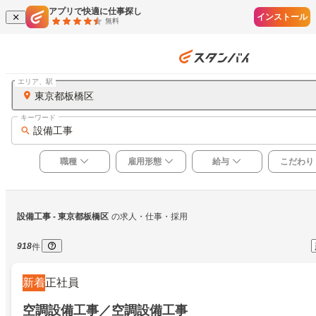
アプリで快適に仕事探し
インストール
無料
エリア、駅
東京都板橋区
キーワード
設備工事
職種
雇用形態
給与
こだわり
設備工事
 - 東京都板橋区
の求人・仕事・採用
918
件
新着
正社員
空調設備工事／空調設備工事