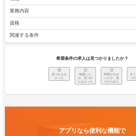
業務内容
資格
関連する条件
希望条件の求人は見つかりましたか？
見つからな
検索した
時間がかか
すぐ
かった
が、見つか
ったが、見
け
らなかった
つけられた
アプリなら便利な機能で