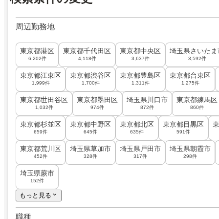
周辺勤務地
東京都港区
東京都千代田区
東京都中央区
埼玉県さいたま
6,202件
4,118件
3,637件
3,592件
東京都江東区
東京都渋谷区
東京都豊島区
東京都台東区
1,999件
1,700件
1,311件
1,275件
東京都世田谷区
東京都墨田区
埼玉県川口市
東京都練馬区
1,032件
974件
872件
860件
東京都杉並区
東京都中野区
東京都北区
東京都目黒区
659件
645件
635件
591件
東京都荒川区
埼玉県草加市
埼玉県戸田市
埼玉県朝霞市
452件
328件
317件
298件
埼玉県蕨市
152件
もっと見る
職種