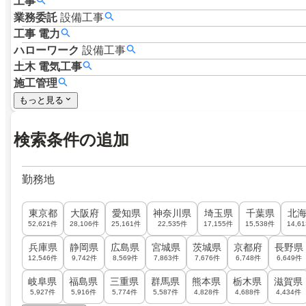
工事
業務委託
設備工事
工事
電力
ハローワーク
設備工事
土木
電気工事
施工管理
もっと見る
検索条件の追加
勤務地
東京都
大阪府
愛知県
神奈川県
埼玉県
千葉県
北
52,621件
28,106件
25,161件
22,535件
17,155件
15,538件
14,6
兵庫県
静岡県
広島県
宮城県
茨城県
京都府
長野県
12,546件
9,742件
8,569件
7,863件
7,676件
6,748件
6,649件
岐阜県
福島県
三重県
群馬県
熊本県
栃木県
滋賀県
5,927件
5,916件
5,774件
5,587件
4,828件
4,688件
4,434件