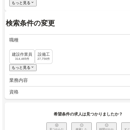
もっと見る
検索条件の変更
職種
建設作業員
設備工
314,465件
27,756件
もっと見る
業務内容
資格
希望条件の求人は見つかりましたか？
見つからな
検索した
時間がかか
すぐ