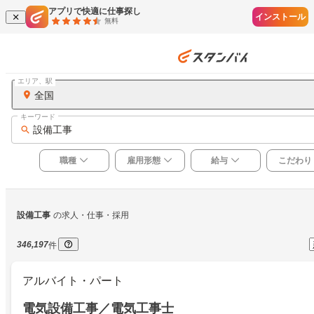
アプリで快適に仕事探し
インストール
無料
エリア、駅
全国
キーワード
設備工事
職種
雇用形態
給与
こだわり
設備工事
の求人・仕事・採用
346,197
件
アルバイト・パート
電気設備工事／電気工事士