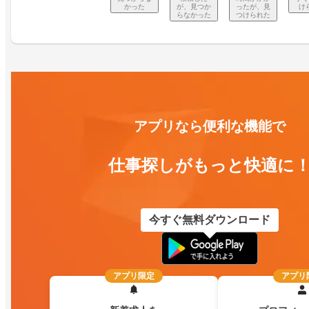
かった
が、見つか
ったが、見
け
らなかった
つけられた
アプリなら便利な機能で
仕事探しがもっと快適に
今すぐ無料ダウンロード
アプリ限定
アプリ