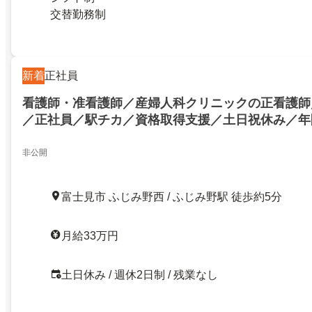
交替勤務制
新着
正社員
看護師・准看護師／産婦人科クリニックの正看護師
／正社員／駅チカ／資格取得支援／土日祝休み／年間
上／高給与／残業なし／産婦人科クリニックの正看
完備／正社員／駅チカ／資格取得支援／土日祝休み／
非公開
日以上／高給与／残業なし／24752372
富士見市 ふじみ野西 / ふじみ野駅 徒歩約5分
月給33万円
土日休み / 週休2日制 / 残業なし