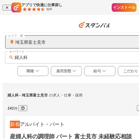
アプリで快適に仕事探し
インストール
無料
エリア、駅
埼玉県富士見市
キーワード
婦人科
職種
雇用形態
給与
こだわり
婦人科
 - 埼玉県富士見市
の求人・仕事・採用
141
件
新着
アルバイト・パート
産婦人科の調理師 パート 富士見市 未経験応相談