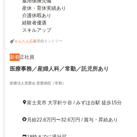
雇用保険完備
産休・育休実績あり
介護休暇あり
経験者優遇
スキルアップ
登録エントリー
かんたん応募
新着
正社員
医療事務／産婦人科／常勤／託児所あり
医療法人恵愛会 恵愛病院（常勤）
富士見市 大字針ケ谷 / みずほ台駅 徒歩15分
月給22.6万円〜32.6万円 / 賞与・昇給あり
18時までに退社可