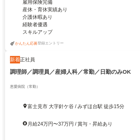
雇用保険完備
産休・育休実績あり
介護休暇あり
経験者優遇
スキルアップ
登録エントリー
かんたん応募
新着
正社員
調理師／調理員／産婦人科／常勤／日勤のみOK
恵愛病院（常勤）
富士見市 大字針ケ谷 / みずほ台駅 徒歩15分
月給24万円〜37万円 / 賞与・昇給あり