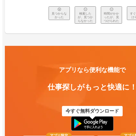
見つからな
検索した
時間がかか
すぐ
かった
が、見つか
ったが、見
け
らなかった
つけられた
アプリなら便利な機能で
仕事探しがもっと快適に
今すぐ無料ダウンロード
アプリ限定
アプリ