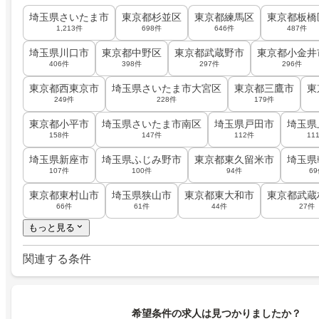
埼玉県さいたま市
東京都杉並区
東京都練馬区
東京都板橋
1,213件
698件
646件
487件
埼玉県川口市
東京都中野区
東京都武蔵野市
東京都小金井
406件
398件
297件
296件
東京都西東京市
埼玉県さいたま市大宮区
東京都三鷹市
東
249件
228件
179件
東京都小平市
埼玉県さいたま市南区
埼玉県戸田市
埼玉県
158件
147件
112件
11
埼玉県新座市
埼玉県ふじみ野市
東京都東久留米市
埼玉県
107件
100件
94件
6
東京都東村山市
埼玉県狭山市
東京都東大和市
東京都武蔵
66件
61件
44件
27件
もっと見る
関連する条件
希望条件の求人は見つかりましたか？