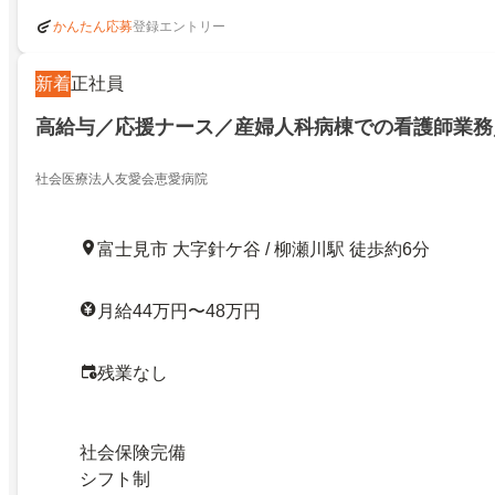
登録エントリー
かんたん応募
新着
正社員
高給与／応援ナース／産婦人科病棟での看護師業務
社会医療法人友愛会恵愛病院
富士見市 大字針ケ谷 / 柳瀬川駅 徒歩約6分
月給44万円〜48万円
残業なし
社会保険完備
シフト制