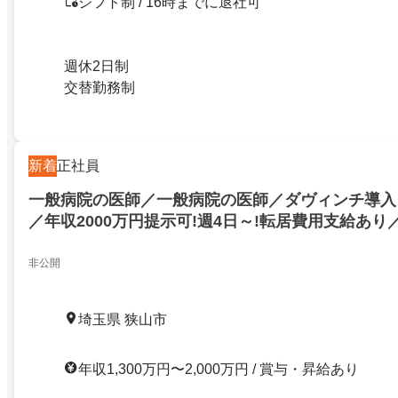
シフト制 / 16時までに退社可
週休2日制
交替勤務制
新着
正社員
一般病院の医師／一般病院の医師／ダヴィンチ導入
／年収2000万円提示可!週4日～!転居費用支給あり／
院の医師／ダヴィンチ導入・婦人科立上げ／年収200
週4日～!転居費用支給あり／45604／27251223
非公開
埼玉県 狭山市
年収1,300万円〜2,000万円 / 賞与・昇給あり