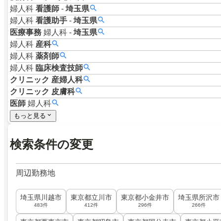
婦人科
看護師
-
埼玉県
婦人科
看護助手
-
埼玉県
医療事務
婦人科
-
埼玉県
婦人科
産科
婦人科
薬剤師
婦人科
臨床検査技師
クリニック
産婦人科
クリニック
皮膚科
医師
婦人科
もっと見る
検索条件の変更
周辺勤務地
埼玉県川越市
東京都立川市
東京都小金井市
埼玉県所沢市
483件
412件
296件
266件