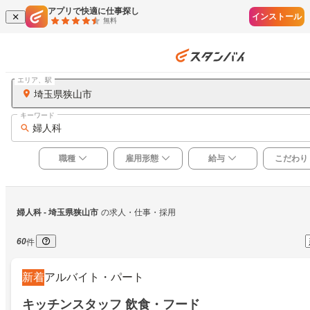
アプリで快適に仕事探し
インストール
無料
エリア、駅
埼玉県狭山市
キーワード
婦人科
職種
雇用形態
給与
こだわり
婦人科
 - 埼玉県狭山市
の求人・仕事・採用
60
件
新着
アルバイト・パート
キッチンスタッフ 飲食・フード