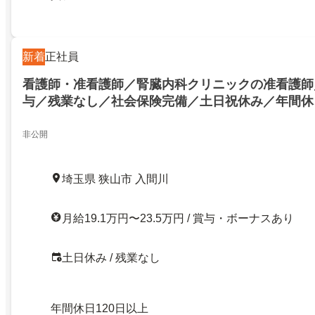
新着
正社員
看護師・准看護師／腎臓内科クリニックの准看護師
与／残業なし／社会保険完備／土日祝休み／年間休日
資格取得支援／正社員／腎臓内科クリニックの准看
高給与／残業なし／社会保険完備／土日祝休み／年間
非公開
上／資格取得支援／正社員／24743930
埼玉県 狭山市 入間川
月給19.1万円〜23.5万円 / 賞与・ボーナスあり
土日休み / 残業なし
年間休日120日以上