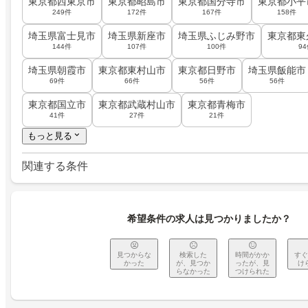
東京都西東京市
東京都昭島市
東京都国分寺市
東京都小平
249件
172件
167件
158件
埼玉県富士見市
埼玉県新座市
埼玉県ふじみ野市
東京都東
144件
107件
100件
9
埼玉県朝霞市
東京都東村山市
東京都日野市
埼玉県飯能市
69件
66件
56件
56件
東京都国立市
東京都武蔵村山市
東京都青梅市
41件
27件
21件
もっと見る
関連する条件
希望条件の求人は見つかりましたか？
見つからな
検索した
時間がかか
すぐ
かった
が、見つか
ったが、見
け
らなかった
つけられた