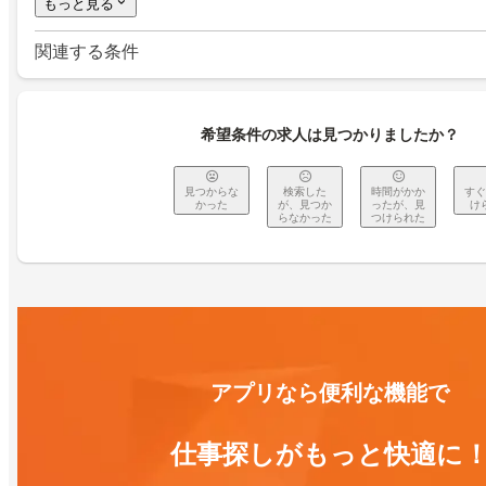
もっと見る
関連する条件
希望条件の求人は見つかりましたか？
見つからな
検索した
時間がかか
すぐ
かった
が、見つか
ったが、見
け
らなかった
つけられた
アプリなら便利な機能で
仕事探しがもっと快適に