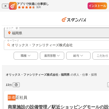
アプリで快適に仕事探し
インストール
無料
エリア、駅
福岡県
キーワード
オリックス・ファシリティーズ株式会社
職種
雇用形態
給与
こだわり
オリックス・ファシリティーズ株式会社
 - 福岡県
の求人・仕事・採用
13
件
新着
正社員
商業施設の設備管理／駅近ショッピングモールの設