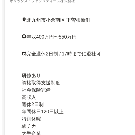
根新町／22195183
オリックス・ファシリティーズ株式会社
北九州市小倉南区 下曽根新町
年収400万円〜550万円
完全週休2日制 / 17時までに退社可
研修あり
資格取得支援制度
社会保険完備
高収入
週休2日制
年間休日120日以上
特別休暇
駅チカ
大手企業