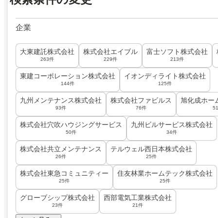
企業
大東建託株式会社
株式会社エイブル
富士ソフト株式会社
263件
229件
213件
東建コーポレーション株式会社
イオンディライト株式会社
144件
125件
九州メンテナンス株式会社
株式会社ファビルス
旭化成ホー
93件
76件
5
株式会社穴吹ハウジングサービス
九州ビルサービス株式会社
50件
34件
株式会社共立メンテナンス
テルウェル西日本株式会社
26件
25件
株式会社東急コミュニティー
住友林業ホームテック株式会社
25件
25件
グローブシップ株式会社
西部電気工業株式会社
23件
21件