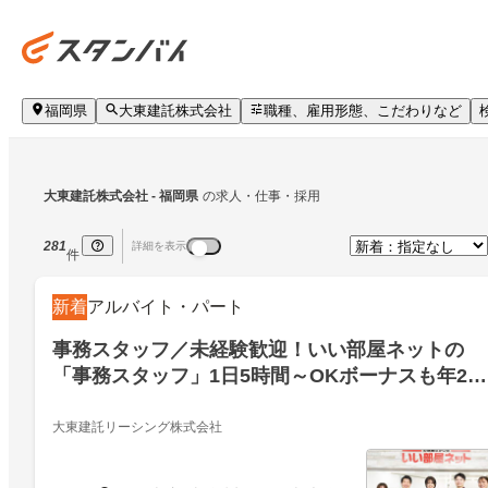
福岡県
大東建託株式会社
職種、雇用形態、こだわりなど
大東建託株式会社
 - 福岡県
の求人・仕事・採用
281
詳細を表示
件
新着
アルバイト・パート
事務スタッフ／未経験歓迎！いい部屋ネットの
「事務スタッフ」1日5時間～OKボーナスも年2回
支給「久留米店」
大東建託リーシング株式会社