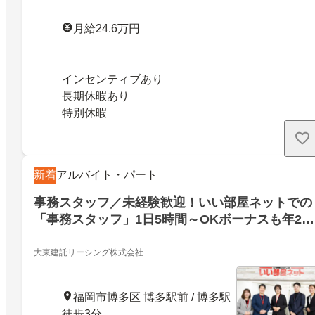
月給24.6万円
インセンティブあり
長期休暇あり
特別休暇
新着
アルバイト・パート
事務スタッフ／未経験歓迎！いい部屋ネットでの
「事務スタッフ」1日5時間～OKボーナスも年2回
支給「博多店」
大東建託リーシング株式会社
福岡市博多区 博多駅前 / 博多駅
徒歩3分