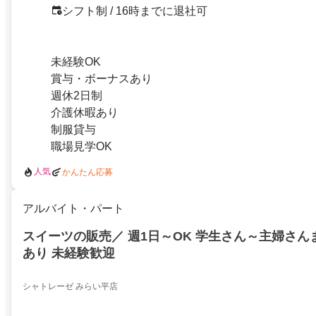
シフト制 / 16時までに退社可
未経験OK
賞与・ボーナスあり
週休2日制
介護休暇あり
制服貸与
職場見学OK
人気
かんたん応募
アルバイト・パート
スイーツの販売／ 週1日～OK 学生さん～主婦さん
あり 未経験歓迎
シャトレーゼ みらい平店