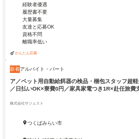
経験者優遇
履歴書不要
大量募集
友達と応募OK
資格不問
離職率低い
かんたん応募
新着
アルバイト・パート
ア／ペット用自動給餌器の検品・梱包スタッフ超軽
／日払いOK×寮費0円／家具家電つき1R×赴任旅費
迎×WEB面談OK
株式会社サジェスト
つくばみらい市