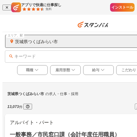
アプリで快適に仕事探し
インストール
無料
エリア、駅
茨城県つくばみらい市
キーワード
職種
雇用形態
給与
こだわり
茨城県つくばみらい市
の求人・仕事・採用
13,073
件
アルバイト・パート
一般事務／市民窓口課（会計年度任用職員）