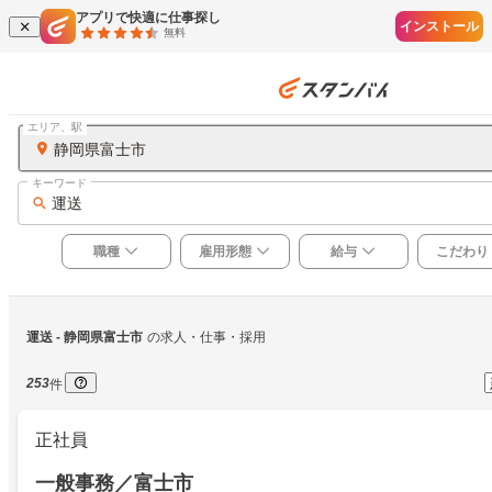
アプリで快適に仕事探し
インストール
無料
エリア、駅
静岡県富士市
キーワード
運送
職種
雇用形態
給与
こだわり
運送
 - 静岡県富士市
の求人・仕事・採用
253
件
正社員
一般事務／富士市