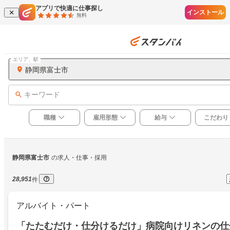
アプリで快適に仕事探し
インストール
無料
エリア、駅
静岡県富士市
キーワード
職種
雇用形態
給与
こだわり
静岡県富士市
の求人・仕事・採用
28,951
件
アルバイト・パート
「たたむだけ・仕分けるだけ」病院向けリネンの仕