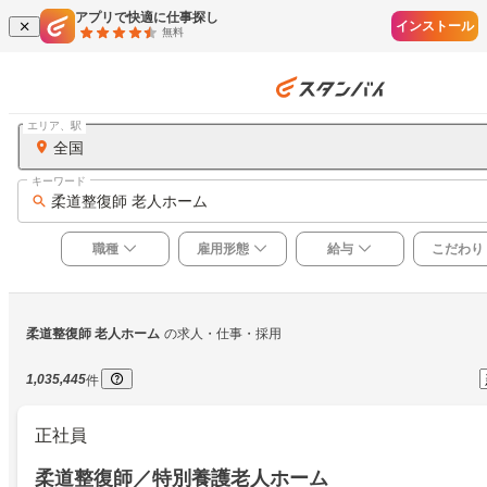
アプリで快適に仕事探し
インストール
無料
エリア、駅
全国
キーワード
柔道整復師 老人ホーム
職種
雇用形態
給与
こだわり
柔道整復師 老人ホーム
の求人・仕事・採用
1,035,445
件
正社員
柔道整復師／特別養護老人ホーム