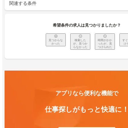
関連する条件
希望条件の求人は見つかりましたか？
見つからな
検索した
時間がかか
すぐ
かった
が、見つか
ったが、見
け
らなかった
つけられた
アプリなら便利な機能で
仕事探しがもっと快適に