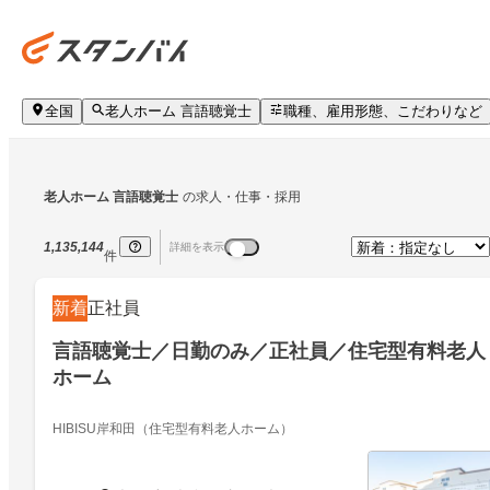
全国
老人ホーム 言語聴覚士
職種、雇用形態、こだわりなど
老人ホーム 言語聴覚士
の求人・仕事・採用
1,135,144
詳細を表示
件
新着
正社員
言語聴覚士／日勤のみ／正社員／住宅型有料老人
ホーム
HIBISU岸和田（住宅型有料老人ホーム）