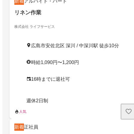
新着
アルバイト・パート
リネン作業
株式会社 ライフサービス
広島市安佐北区 深川 / 中深川駅 徒歩10分
時給1,090円〜1,200円
16時までに退社可
週休2日制
人気
新着
正社員