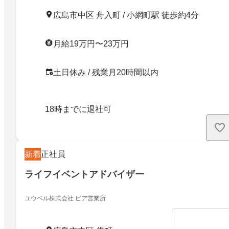
広島市中区 舟入町 / 小網町駅 徒歩約4分
月給19万円〜23万円
土日休み / 残業月20時間以内
18時までに退社可
新着
正社員
ライフイベントアドバイザー
ユウベル株式会社 ピア営業所