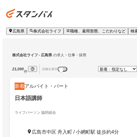
広島県
株式会社ライフ
職種、雇用形態、こだわりなど
検
株式会社ライフ
 - 広島県
の求人・仕事・採用
21,090
詳細を表示
件
新着
アルバイト・パート
日本語講師
ライフパーソン 協同組合
広島市中区 舟入町 / 小網町駅 徒歩約4分